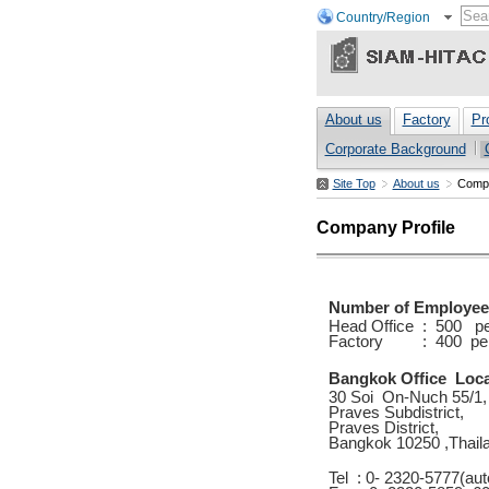
Country/Region
About us
Factory
Pr
Corporate Background
Site Top
About us
Compa
Company Profile
Number of Employee
Head Office : 500 p
Factory : 400 pe
Bangkok Office Loca
30 Soi On-Nuch 55/1,
Praves Subdistrict,
Praves District,
Bangkok 10250 ,Thail
Tel : 0- 2320-5777(aut