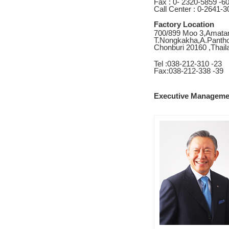
Fax : 0- 2320-5859 -6
Call Center : 0-2641-3
Factory Location
700/899 Moo 3,Amatana
T.Nongkakha,A.Panth
Chonburi 20160 ,Thail
Tel :038-212-310 -23
Fax:038-212-338 -39
Executive Manageme