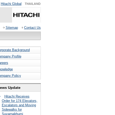
Hitachi Global
Sitemap
Contact Us
rporate Background
mpany Profile
reers
nowledge
ompany Policy
ews Update
Hitachi Receives
Order for 174 Elevators,
Escalators and Moving
Sidewalks for
Suvarnabhumi