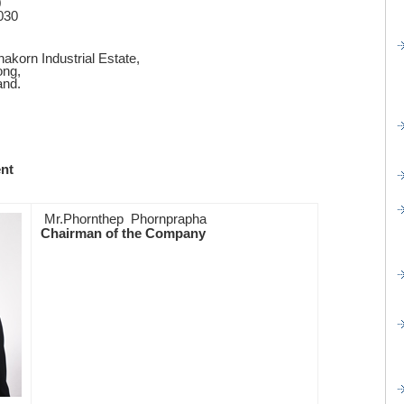
0
030
korn Industrial Estate,
ong,
and.
nt
Mr.Phornthep Phornprapha
Chairman of the Company