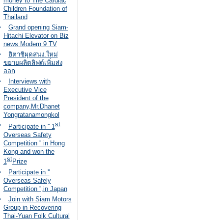
money to The Cardiac
Children Foundation of
Thailand
Grand opening Siam-
Hitachi Elevator on Biz
news Modern 9 TV
ฮิตาชิผุดสนง.ใหม่
ขยายผลิตลิฟต์เพิ่มส่ง
ออก
Interviews with
Executive Vice
President of the
company,Mr.Dhanet
Yongratanamongkol
st
Participate in '' 1
Overseas Safety
Competition '' in Hong
Kong and won the
st
1
Prize
Participate in ''
Overseas Safely
Competition '',in Japan
Join with Siam Motors
Group in Recovering
Thai-Yuan Folk Cultural