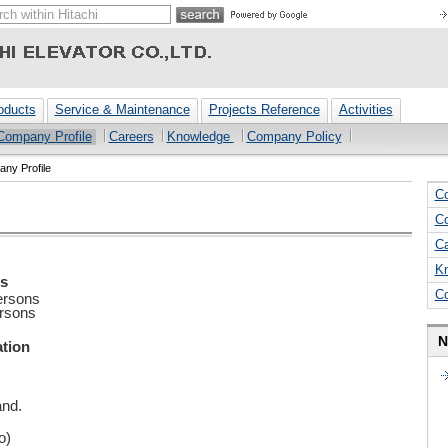
oducts
Service & Maintenance
Projects Reference
Activities
Company Profile
Careers
Knowledge
Company Policy
ny Profile
Co
Co
Ca
K
s
C
ersons
rsons
N
tion
and.
o)